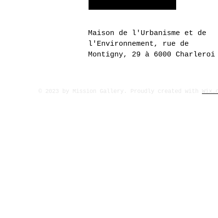
Maison de l'Urbanisme et de
l'Environnement, rue de
Montigny, 29 à 6000 Charleroi
© 2023 by Mission Gallery. Proudly created with
Wix.